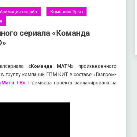
Анимация онлайн
Компания Ярко
я
нного сериала «Команда
О»
льтсериала
«Команда МАТЧ»
произведенного
 в группу компаний ГПМ КИТ в составе «Газпром-
«Матч ТВ»
. Премьера проекта запланирована на