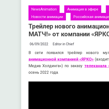
NewsAnimation
Анимация в эфире
Новости анимации
Российская анимаци
Трейлер нового анимацио
МАТЧ!» от компании «ЯРК
06/09/2022
Editor in Chief
В сети появился трейлер нового му
анимационной компанией «ЯРКО»
(входит
Медиа Холдинга») по заказу
телеканала 
осень 2022 года.