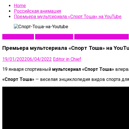
Home
Российская анимация
Премьера мультсериала «Спорт Тоша» на YouTube
NewsAnimation
Анимация онлайн
Коммерческая анимация
Премьера мультсериала «Спорт Тоша» на YouT
19/01/2022
06/04/2022
Editor in Chief
19 января спортивный
мультсериал «Спорт Тоша»
вперв
«Спорт Тоша»
— веселая энциклопедия видов спорта для 