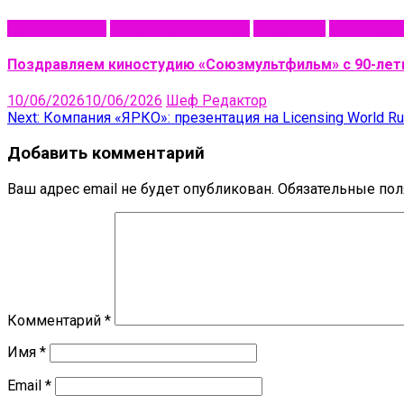
NewsAnimation
Авторская анимация
Индустрия
Киностуди
Поздравляем киностудию «Союзмультфильм» с 90-лет
10/06/2026
10/06/2026
Шеф Редактор
Навигация
Next:
Компания «ЯРКО»: презентация на Licensing World Ru
по
Добавить комментарий
записям
Ваш адрес email не будет опубликован.
Обязательные по
Комментарий
*
Имя
*
Email
*