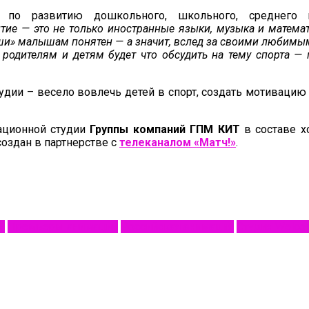
по развитию дошкольного, школьного, среднего пр
тие — это не только иностранные языки, музыка и математи
ши» малышам понятен — а значит, вслед за своими любимым
рь родителям и детям будет что обсудить на тему спорт
тудии – весело вовлечь детей в спорт, создать мотивацию
ационной студии
Группы компаний ГПМ КИТ
в составе х
создан в партнерстве с
телеканалом «Матч!»
.
и
Премьеры анимации
Российская анимация
Студия Welco