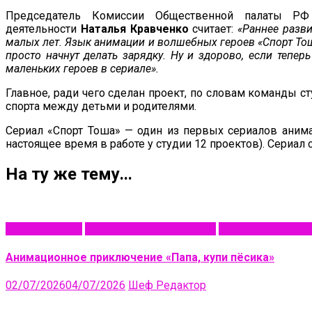
Председатель Комиссии Общественной палаты РФ 
деятельности
Наталья Кравченко
считает:
«Раннее разви
малых лет. Язык анимации и волшебных героев «Спорт То
просто начнут делать зарядку. Ну и здорово, если тепе
маленьких героев в сериале».
Главное, ради чего сделан проект, по словам команды с
спорта между детьми и родителями.
Сериал «Спорт Тоша» — один из первых сериалов аним
настоящее время в работе у студии 12 проектов). Сериал 
На ту же тему...
NewsAnimation
Анимация в кинопрокате
Новости анимаци
Анимационное приключение «Папа, купи пёсика»
02/07/2026
04/07/2026
Шеф Редактор