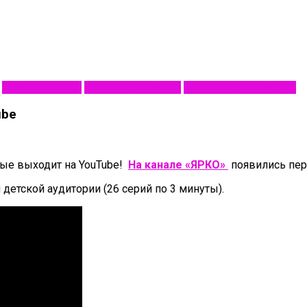
Компания Ярко
Новости анимации
Российская анимация
ube
ые выходит на YouTube!
На канале «ЯРКО»
появились пер
детской аудитории (26 серий по 3 минуты).