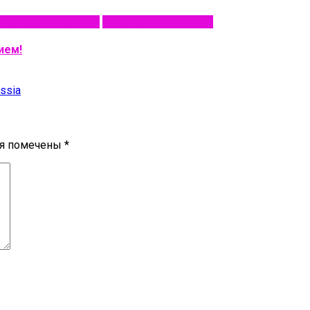
я Союзмультфильм
Премьеры анимации
ием!
ssia
ля помечены
*