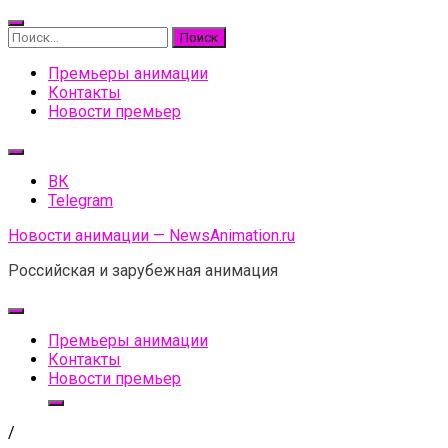
Skip
to
Найти:
content
Премьеры анимации
Контакты
Новости премьер
ВК
Telegram
Новости анимации — NewsAnimation.ru
Российская и зарубежная анимация
Премьеры анимации
Контакты
Новости премьер
/