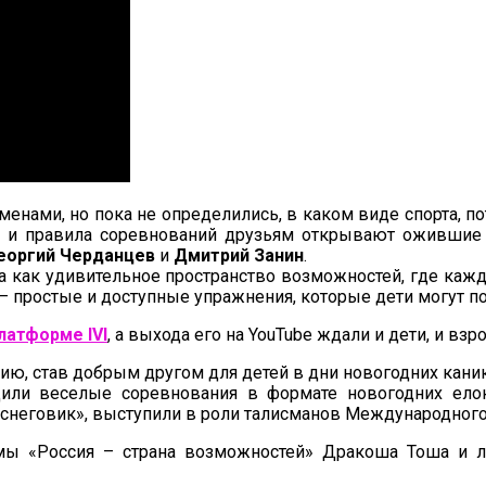
менами, но пока не определились, в каком виде спорта, п
а и правила соревнований друзьям открывают ожившие 
Георгий Черданцев
и
Дмитрий Занин
.
а как удивительное пространство возможностей, где кажд
– простые и доступные упражнения, которые дети могут по
латформе IVI
, а выхода его на YouTube ждали и дети, и взр
орию, став добрым другом для детей в дни новогодних кан
дили веселые соревнования в формате новогодних ел
неговик», выступили в роли талисманов Международного
мы «Россия – страна возможностей» Дракоша Тоша и л