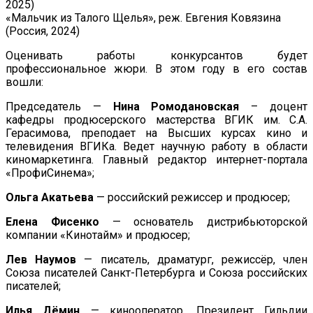
2025)
«Мальчик из Талого Щелья», реж. Евгения Ковязина
(Россия, 2024)
Оценивать работы конкурсантов будет
профессиональное жюри. В этом году в его состав
вошли:
Председатель —
Нина Ромодановская
– доцент
кафедры продюсерского мастерства ВГИК им. С.А.
Герасимова, преподает на Высших курсах кино и
телевидения ВГИКа. Ведет научную работу в области
киномаркетинга. Главный редактор интернет-портала
«ПрофиСинема»;
Ольга Акатьева
— российский режиссер и продюсер;
Елена Фисенко
— основатель дистрибьюторской
компании «Кинотайм» и продюсер;
Лев Наумов
— писатель, драматург, режиссёр, член
Союза писателей Санкт-Петербурга и Союза российских
писателей;
Илья Дёмин
— кинооператор, Президент Гильдии