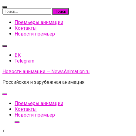
Skip
to
Найти:
content
Премьеры анимации
Контакты
Новости премьер
ВК
Telegram
Новости анимации — NewsAnimation.ru
Российская и зарубежная анимация
Премьеры анимации
Контакты
Новости премьер
/