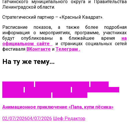
Гатчинского муниципального округа и Правительства
Ленинградской области.
Стратегический партнер – «Красный Квадрат».
Расписание показов, а также более подробная
информация о мероприятиях, программе, участниках
будут опубликованы в ближайшее время
на
официальном сайте
и страницах социальных сетей
фестиваля
ВКонтакте
и
Телеграм .
На ту же тему...
NewsAnimation
Анимация в кинопрокате
Новости
анимации
Премьеры анимации
Российская анимация
Студия Welcome Media
Студия Киноцех
Анимационное приключение «Папа, купи пёсика»
02/07/2026
04/07/2026
Шеф Редактор