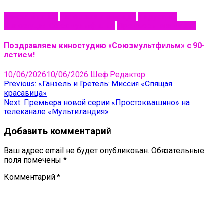
NewsAnimation
Авторская анимация
Индустрия
Киностудия Союзмультфильм
Премьеры анимации
Поздравляем киностудию «Союзмультфильм» с 90-
летием!
10/06/2026
10/06/2026
Шеф Редактор
Навигация
Previous:
«Ганзель и Гретель: Миссия «Спящая
красавица»
по
Next:
Премьера новой серии «Простоквашино» на
записям
телеканале «Мультиландия»
Добавить комментарий
Ваш адрес email не будет опубликован.
Обязательные
поля помечены
*
Комментарий
*