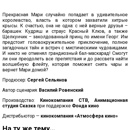
Прекрасная Мари случайно попадает в удивительное
королевство, власть в котором захватили хитрые
крысы. К счастью, она не одна: с ней верные друзья –
барашек Кудряш и страус Красный Клюв, а также
Щелкунчик – заколдованный принц по имени Георг. Им
предстоит головокружительное приключение, полное
загадочных тайн и встреч с мистическими чудовищами.
И никто не отменял грандиозный бал-маскарад! Смогут
ли они преодолеть все препятствия и до рассвета найти
волшебную флейту, которая поможет снять чары и
вернет Мари домой?
Продюсер:
Сергей Сельянов
Автор сценария:
Василий Ровенский
Производство:
Кинокомпания СТВ, Анимационная
студия Сказка
при поддержке
Фонда кино
Дистрибьютор —
кинокомпания «Атмосфера кино»
На ту же тему...