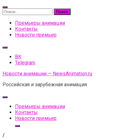
Skip
to
Найти:
content
Премьеры анимации
Контакты
Новости премьер
ВК
Telegram
Новости анимации — NewsAnimation.ru
Российская и зарубежная анимация
Премьеры анимации
Контакты
Новости премьер
/