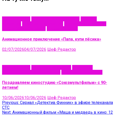
NewsAnimation
Анимация в кинопрокате
Новости
анимации
Премьеры анимации
Российская анимация
Студия Welcome Media
Студия Киноцех
Анимационное приключение «Папа, купи пёсика»
02/07/2026
04/07/2026
Шеф Редактор
NewsAnimation
Авторская анимация
Индустрия
Киностудия Союзмультфильм
Премьеры анимации
Поздравляем киностудию «Союзмультфильм» с 90-
летием!
10/06/2026
10/06/2026
Шеф Редактор
Навигация
Previous:
Сериал «Детектив Финник» в эфире телеканала
СТС
по
Next:
Анимационный фильм «Маша и медведь в кино: 12