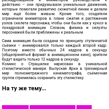
действию – они придумывали уникальные движения,
которые помогали развитию сюжетной линии и делали
мир ещё более живым. Кроме того, создатели
ограничили аниматоров в плане сжатия и растяжения
узлов скелета персонажа, чтобы они были как у кукол в
покадровой анимации. Словом, физика и силуэты
персонажей были приближены к реальным.
Сама анимация была создана по принципу ступенчатой
съёмки – анимировался только каждый второй кадр.
Поэтому вместо обычных 24 кадров в секунду
(общепринятый формат в анимационном кино), зрители
будут видеть только 12 кадров в секунду.
Комикс о Страшилке нарисован в уникальной
стилистической манере. Выпуская Арки в трёхмерный
мир полнометражного кинематографа, съёмочная
группа стремилась сохранить эту стилистику.
На ту же тему...
NewsAnimation
Анимация в кинопрокате
Новости