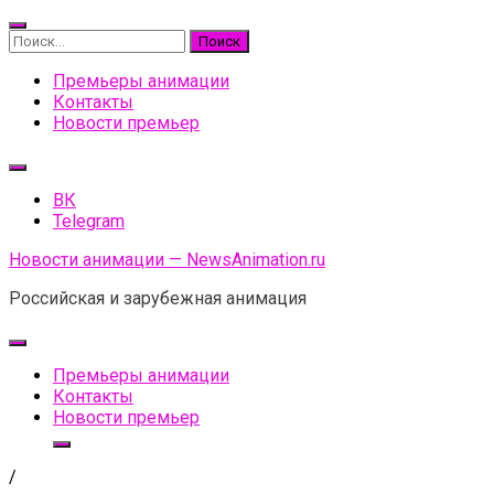
Skip
to
Найти:
content
Премьеры анимации
Контакты
Новости премьер
ВК
Telegram
Новости анимации — NewsAnimation.ru
Российская и зарубежная анимация
Премьеры анимации
Контакты
Новости премьер
/