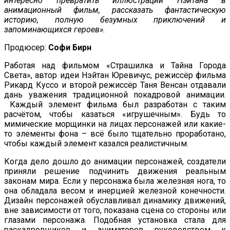
интересно превратить иллюстрации Нэйтана в
анимационный фильм, рассказать фантастическую
историю, полную безумных приключений и
запоминающихся героев».
Продюсер:
Софи Бирн
Работая над фильмом «Страшилка и Тайна Города
Света», автор идеи Нэйтан Юревичус, режиссёр фильма
Рикард Куссо и второй режиссёр Таня Венсан отдавали
дань уважения традиционной покадровой анимации.
Каждый элемент фильма был разработан с таким
расчётом, чтобы казаться «игрушечным». Будь то
мимические морщинки на лицах персонажей или какие-
то элементы фона – всё было тщательно проработано,
чтобы каждый элемент казался реалистичным.
Когда дело дошло до анимации персонажей, создатели
приняли решение подчинить движения реальным
законам мира. Если у персонажа была железная нога, то
она обладала весом и инерцией железной конечности.
Дизайн персонажей обуславливал динамику движений,
вне зависимости от того, показана сцена со стороны или
глазами персонажа. Подобная установка стала для
раскадровщиков и аниматоров руководством к