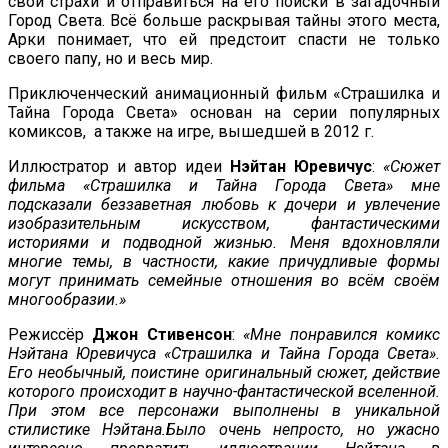
свои страхи и отправиться на его поиски в загадочный
Город Света. Всё больше раскрывая тайны этого места,
Арки понимает, что ей предстоит спасти не только
своего папу, но и весь мир.
Приключенческий анимационный фильм «Страшилка и
Тайна Города Света» основан на серии популярных
комиксов, а также на игре, вышедшей в 2012 г.
Иллюстратор и автор идеи
Нэйтан Юревичус
:
«Сюжет
фильма «Страшилка и Тайна Города Света» мне
подсказали беззаветная любовь к дочери и увлечение
изобразительным искусством, фантастическими
историями и подводной жизнью. Меня вдохновляли
многие темы, в частности, какие причудливые формы
могут принимать семейные отношения во всём своём
многообразии.»
Режиссёр
Джон Стивенсон
:
«Мне понравился комикс
Нэйтана Юревичуса «Страшилка и Тайна Города Света».
Его необычный, поистине оригинальный сюжет, действие
которого происходит в научно-фантастической вселенной.
При этом все персонажи выполнены в уникальной
стилистике Нэйтана.Было очень непросто, но ужасно