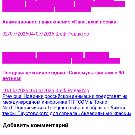
анимации
Премьеры анимации
Российская анимация
Студия Welcome Media
Студия Киноцех
Анимационное приключение «Папа, купи пёсика»
02/07/2026
04/07/2026
Шеф Редактор
NewsAnimation
Авторская анимация
Индустрия
Киностудия Союзмультфильм
Премьеры анимации
Поздравляем киностудию «Союзмультфильм» с 90-
летием!
10/06/2026
10/06/2026
Шеф Редактор
Навигация
Previous:
Новинки российской анимации представят на
международном кинорынке TIFFCOM в Токио
по
Next:
Подписчики в Telegram выбрали образ любимой
записям
таксы Паустовского для сериала «Акварельные краски»
Добавить комментарий