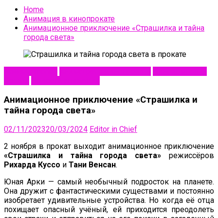
Home
Анимация в кинопрокате
Анимационное приключение «Страшилка и тайна
города света»
NewsAnimation
Анимация в кинопрокате
Кинокомпания
Вольга
Новости анимации
Анимационное приключение «Страшилка и
тайна города света»
02/11/2023
20/03/2024
Editor in Chief
2 ноября в прокат выходит анимационное приключение
«Страшилка и тайна города света»
режиссёров
Рихарда Куссо
и
Тани Венсан
.
Юная Арки — самый необычный подросток на планете.
Она дружит с фантастическими существами и постоянно
изобретает удивительные устройства. Но когда её отца
похищает опасный учёный, ей приходится преодолеть